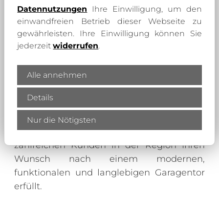
Ihnen ein umfangreiches Sortiment für
Datennutzungen
Ihre Einwilligung, um den
einwandfreien Betrieb dieser Webseite zu
Garagentore in verschiedenen Designs
gewährleisten. Ihre Einwilligung können Sie
und Ausführungen.
jederzeit
widerrufen
.
Als offizieller Händler für HÖRMANN
Alle annehmen
Garagentore und Teckentrup Door
Solutions werden wir im Raum
Details
Hoyerswerda, Bautzen, Senftenberg und
Spremberg für private Auftraggeber tätig.
Nur die Nötigsten
In den vergangenen 30 Jahren haben wir
zahlreichen Kunden in der Region Ihren
Wunsch nach einem modernen,
funktionalen und langlebigen Garagentor
erfüllt.