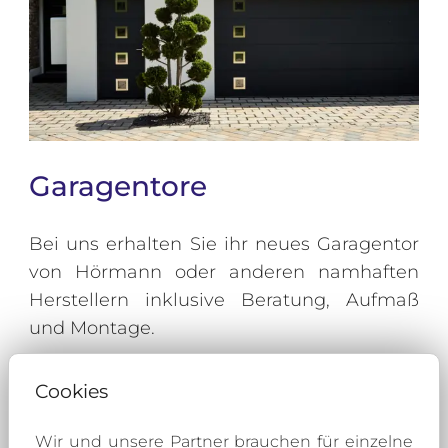
Garagentore
Bei uns erhalten Sie ihr neues Garagentor
von Hörmann oder anderen namhaften
Herstellern inklusive Beratung, Aufmaß
und Montage.
Damit das Garagentor auch zum Stil Ihres
Cookies
Hauses passt und das Gesamtbild ihres
Grundstücks optimal ergänzt, bieten wir
Wir und unsere Partner brauchen für einzelne