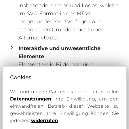
Insbesondere Icons und Logos, welche
im SVG-Format in das HTML
eingebunden sind verfügen aus
technischen Gründen nicht über
Alternativtexte.
Interaktive und unwesentliche
Elemente
Elemente wie Bildergalerien,
Akkordeon-Reiter, Slide-Funktionen
Cookies
oder rein dekorative
Gestaltungselemente sind nur
Wir und unsere Partner brauchen für einzelne
teilweise barrierefrei nutzbar.
Datennutzungen
Ihre Einwilligung, um den
einwandfreien Betrieb dieser Webseite zu
PDF- und sonstige Dokumente
gewährleisten. Ihre Einwilligung können Sie
Dokumente (z.B. PDF), welche über
jederzeit
widerrufen
.
die Webseite bereitgestellt bzw.