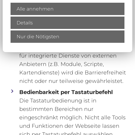
erstellt werden, sind nicht barrierefrei.
Alle annehmen
Sie sind u. a. nicht in gut lesbarer
Standardschrift verfügbar, nicht mit
Details
Lesezeichen oder ggf. auch nicht mit
Alternativtexten für Bilder versehen.
Nur die Nötigsten
Drittanbieter-Dienste
für integrierte Dienste von externen
Anbietern (z.B. Module, Scripte,
Kartendienste) wird die Barrierefreiheit
nicht oder nur teilweise gewährleistet.
Bedienbarkeit per Tastaturbefehl
Die Tastaturbedienung ist in
bestimmten Bereichen nur
eingeschränkt möglich. Nicht alle Tools
und Funktionen der Webseite lassen
sich per Tastaturbefehl auswählen.